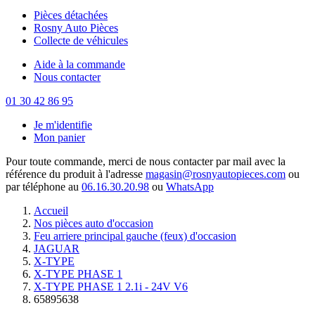
Pièces détachées
Rosny Auto Pièces
Collecte de véhicules
Aide à la commande
Nous contacter
01 30 42 86 95
Je m'identifie
Mon panier
Pour toute commande, merci de nous contacter par mail avec la
référence du produit à l'adresse
magasin@rosnyautopieces.com
ou
par téléphone au
06.16.30.20.98
ou
WhatsApp
Accueil
Nos pièces auto d'occasion
Feu arriere principal gauche (feux) d'occasion
JAGUAR
X-TYPE
X-TYPE PHASE 1
X-TYPE PHASE 1 2.1i - 24V V6
65895638