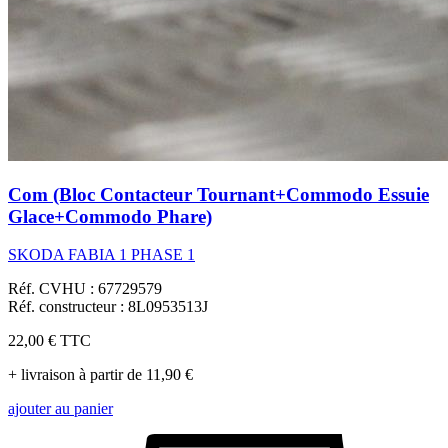
Com (Bloc Contacteur Tournant+Commodo Essuie
Glace+Commodo Phare)
SKODA FABIA 1 PHASE 1
Réf. CVHU : 67729579
Réf. constructeur : 8L0953513J
22,00 €
TTC
+ livraison à partir de 11,90 €
ajouter au panier