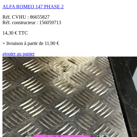
ALFA ROMEO 147 PHASE 2
Réf. CVHU : 86655827
Réf. constructeur : 156059713
14,30 €
TTC
+ livraison à partir de 11,90 €
ajouter au panier