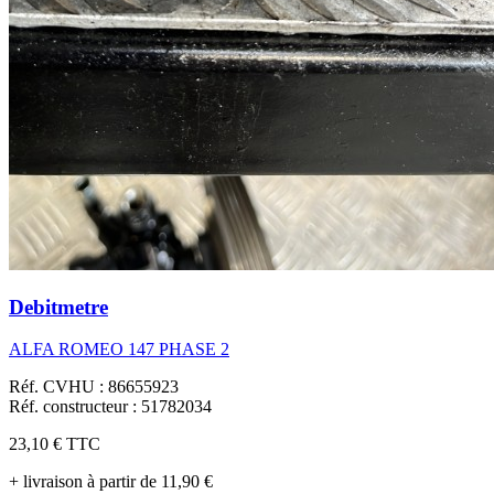
Debitmetre
ALFA ROMEO 147 PHASE 2
Réf. CVHU : 86655923
Réf. constructeur : 51782034
23,10 €
TTC
+ livraison à partir de 11,90 €