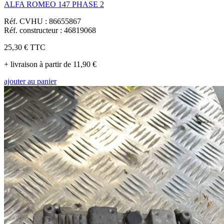
ALFA ROMEO 147 PHASE 2
Réf. CVHU : 86655867
Réf. constructeur : 46819068
25,30 €
TTC
+ livraison à partir de 11,90 €
ajouter au panier