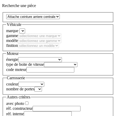
Recherche une pièce
Véhicule
marque
gamme
modèle
finition
Moteur
énergie
type de boite de vitesse
code moteur
Carrosserie
couleur
nombre de portes
Autres critères
avec photo
réf. constructeur
réf. interne