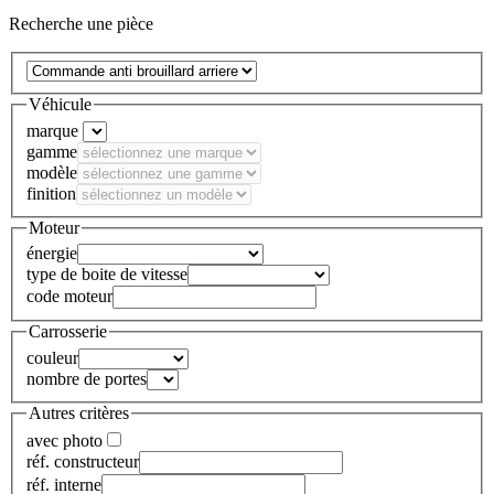
Recherche une pièce
Véhicule
marque
gamme
modèle
finition
Moteur
énergie
type de boite de vitesse
code moteur
Carrosserie
couleur
nombre de portes
Autres critères
avec photo
réf. constructeur
réf. interne