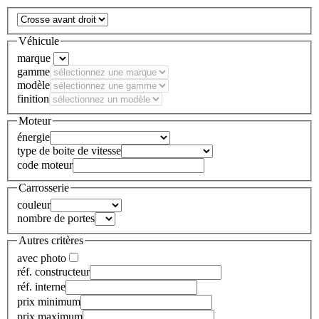
Véhicule
marque
gamme
modèle
finition
Moteur
énergie
type de boite de vitesse
code moteur
Carrosserie
couleur
nombre de portes
Autres critères
avec photo
réf. constructeur
réf. interne
prix minimum
prix maximum