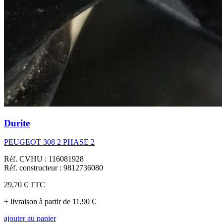
Durite
PEUGEOT 308 2 PHASE 2
Réf. CVHU : 116081928
Réf. constructeur : 9812736080
29,70 €
TTC
+ livraison à partir de 11,90 €
ajouter au panier