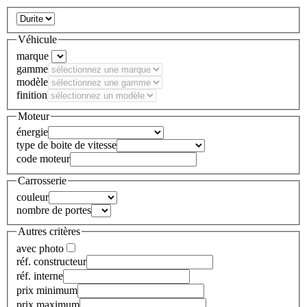
Véhicule
marque
gamme
modèle
finition
Moteur
énergie
type de boite de vitesse
code moteur
Carrosserie
couleur
nombre de portes
Autres critères
avec photo
réf. constructeur
réf. interne
prix minimum
prix maximum