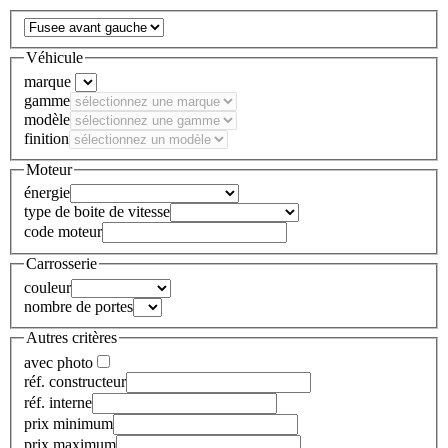
Véhicule
marque
gamme
modèle
finition
Moteur
énergie
type de boite de vitesse
code moteur
Carrosserie
couleur
nombre de portes
Autres critères
avec photo
réf. constructeur
réf. interne
prix minimum
prix maximum