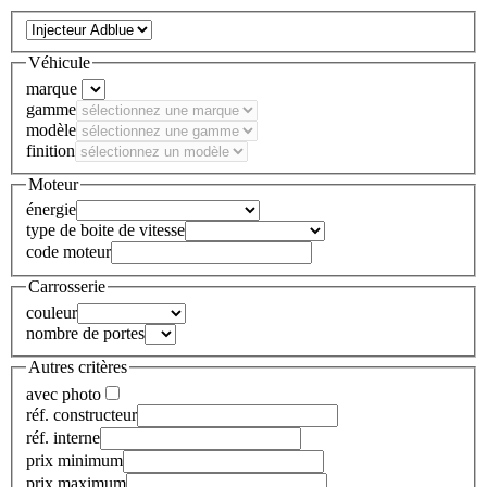
Véhicule
marque
gamme
modèle
finition
Moteur
énergie
type de boite de vitesse
code moteur
Carrosserie
couleur
nombre de portes
Autres critères
avec photo
réf. constructeur
réf. interne
prix minimum
prix maximum