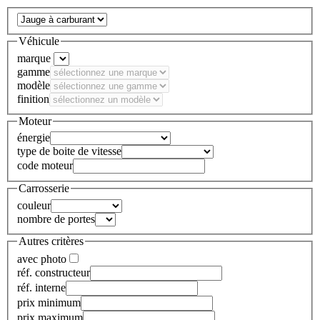
Véhicule
marque
gamme
modèle
finition
Moteur
énergie
type de boite de vitesse
code moteur
Carrosserie
couleur
nombre de portes
Autres critères
avec photo
réf. constructeur
réf. interne
prix minimum
prix maximum