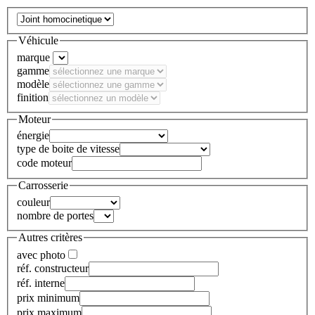
Véhicule
marque
gamme
modèle
finition
Moteur
énergie
type de boite de vitesse
code moteur
Carrosserie
couleur
nombre de portes
Autres critères
avec photo
réf. constructeur
réf. interne
prix minimum
prix maximum