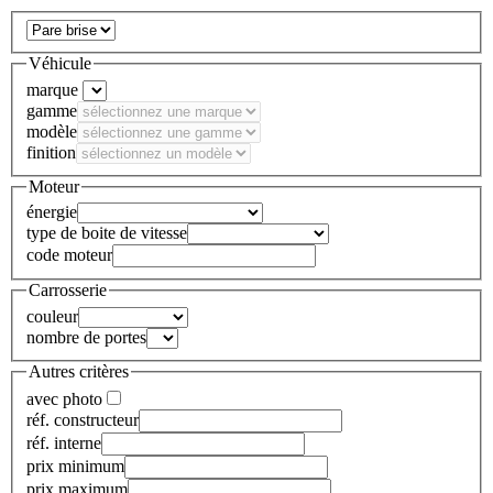
Véhicule
marque
gamme
modèle
finition
Moteur
énergie
type de boite de vitesse
code moteur
Carrosserie
couleur
nombre de portes
Autres critères
avec photo
réf. constructeur
réf. interne
prix minimum
prix maximum