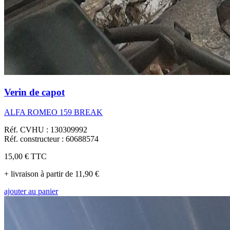
Verin de capot
ALFA ROMEO 159 BREAK
Réf. CVHU : 130309992
Réf. constructeur : 60688574
15,00 €
TTC
+ livraison à partir de 11,90 €
ajouter au panier