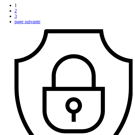
1
2
3
page suivante