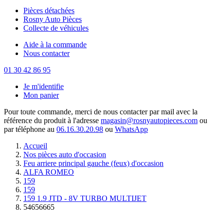
Pièces détachées
Rosny Auto Pièces
Collecte de véhicules
Aide à la commande
Nous contacter
01 30 42 86 95
Je m'identifie
Mon panier
Pour toute commande, merci de nous contacter par mail avec la
référence du produit à l'adresse
magasin@rosnyautopieces.com
ou
par téléphone au
06.16.30.20.98
ou
WhatsApp
Accueil
Nos pièces auto d'occasion
Feu arriere principal gauche (feux) d'occasion
ALFA ROMEO
159
159
159 1.9 JTD - 8V TURBO MULTIJET
54656665