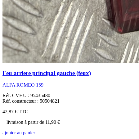
Feu arriere principal gauche (feux)
ALFA ROMEO 159
Réf. CVHU : 95435480
Réf. constructeur : 50504821
42,87 €
TTC
+ livraison à partir de 11,90 €
ajouter au panier