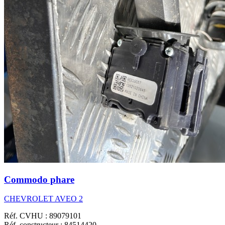
Commodo phare
CHEVROLET AVEO 2
Réf. CVHU : 89079101
Réf. constructeur : 84514420