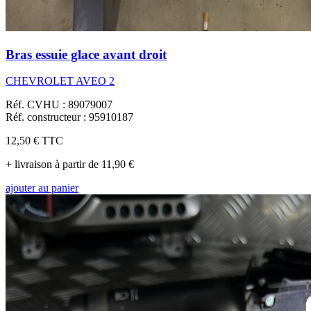
Bras essuie glace avant droit
CHEVROLET AVEO 2
Réf. CVHU : 89079007
Réf. constructeur : 95910187
12,50 €
TTC
+ livraison à partir de 11,90 €
ajouter au panier