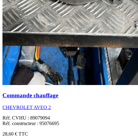
Commande chauffage
CHEVROLET AVEO 2
Réf. CVHU : 89079094
Réf. constructeur : 95076695
28,60 €
TTC