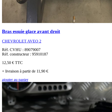
Bras essuie glace avant droit
CHEVROLET AVEO 2
Réf. CVHU : 89079007
Réf. constructeur : 95910187
12,50 €
TTC
+ livraison à partir de 11,90 €
ajouter au panier